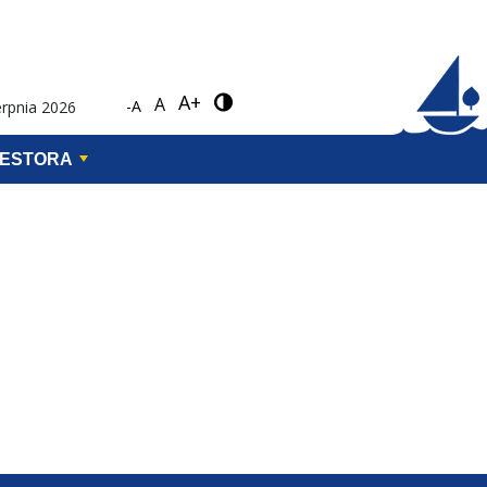
A+
A
-A
erpnia 2026
WESTORA