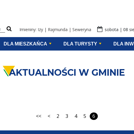
eści na stronie
Imieniny: Izy | Rajmunda | Seweryna
sobota | 08 si
DLA MIESZKAŃCA
DLA TURYSTY
DLA IN
AKTUALNOŚCI W GMINIE
<<
<
2
3
4
5
6