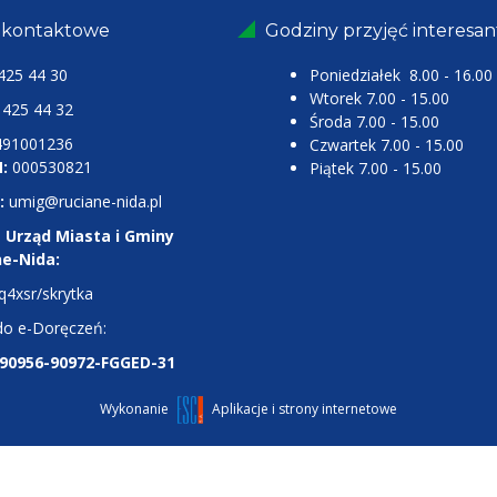
 kontaktowe
Godziny przyjęć interesa
425 44 30
Poniedziałek 8.00 - 16.00
Wtorek 7.00 - 15.00
25 44 32
Środa 7.00 - 15.00
491001236
Czwartek 7.00 - 15.00
:
000530821
Piątek 7.00 - 15.00
:
umig@ruciane-nida.pl
 Urząd Miasta i Gminy
ne-Nida:
q4xsr/skrytka
do e-Doręczeń:
-90956-90972-FGGED-31
Wykonanie
Aplikacje i strony internetowe