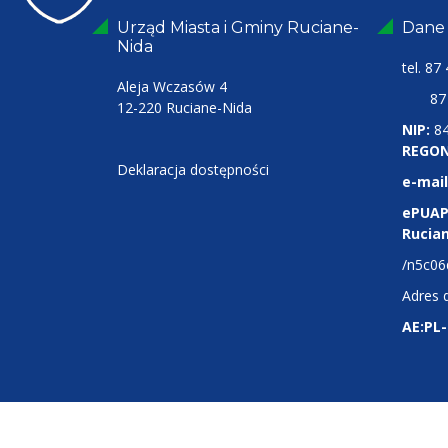
Urząd Miasta i Gminy Ruciane-
Dane
Nida
tel.
87 
Aleja Wczasów 4
87 4
12-220 Ruciane-Nida
NIP:
8
REGON
Deklaracja dostępności
e-mail
ePUAP
Rucia
/n5c06
Adres 
AE:PL