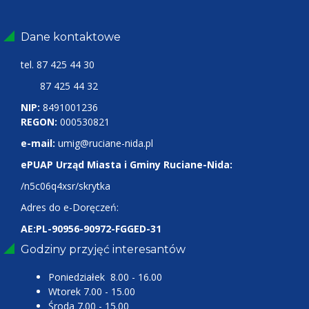
Dane kontaktowe
tel.
87 425 44 30
87 425 44 32
NIP:
8491001236
REGON:
000530821
e-mail:
umig@ruciane-nida.pl
ePUAP Urząd Miasta i Gminy Ruciane-Nida:
/n5c06q4xsr/skrytka
Adres do e-Doręczeń:
AE:PL-90956-90972-FGGED-31
Godziny przyjęć interesantów
Poniedziałek 8.00 - 16.00
Wtorek 7.00 - 15.00
Środa 7.00 - 15.00