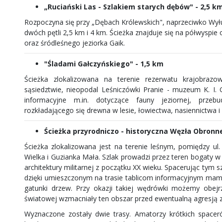
„Ruciański Las - Szlakiem starych dębów" - 2,5 k
Rozpoczyna się przy „Dębach Królewskich", naprzeciwko Wyłu
dwóch pętli 2,5 km i 4 km. Ścieżka znajduje się na półwyspi
oraz śródleśnego jeziorka Gaik.
"Śladami Gałczyńskiego" - 1,5 km
Ścieżka zlokalizowana na terenie rezerwatu krajobrazo
sąsiedztwie, nieopodal Leśniczówki Pranie - muzeum K. I. G
informacyjne m.in. dotyczące fauny jeziornej, prze
rozkładającego się drewna w lesie, łowiectwa, nasiennictwa i s
Ścieżka przyrodniczo - historyczna Węzła Obron
Ścieżka zlokalizowana jest na terenie leśnym, pomiędzy ul
Wielka i Guzianka Mała. Szlak prowadzi przez teren bogaty w
architektury militarnej z początku XX wieku. Spacerując tym 
dzięki umieszczonym na trasie tablicom informacyjnym mam
gatunki drzew. Przy okazji takiej wędrówki możemy obejrz
światowej wzmacniały ten obszar przed ewentualną agresją ze
Wyznaczone zostały dwie trasy. Amatorzy krótkich spaceró