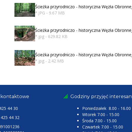
Ścieżka przyrodniczo - historyczna Węzła Obronn
*.JPG - 9.67 MB
Ścieżka przyrodniczo - historyczna Węzła Obronn
*.jpg - 629.82 KB
Ścieżka przyrodniczo - historyczna Węzła Obronn
*.jpg - 2.42 MB
 kontaktowe
Godziny przyjęć interesa
425 44 30
Poniedziałek 8.00 - 16.00
Wtorek 7.00 - 15.00
25 44 32
Środa 7.00 - 15.00
491001236
Czwartek 7.00 - 15.00