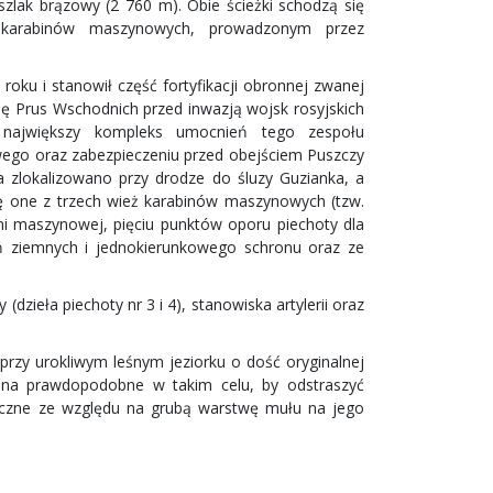
zlak brązowy (2 760 m). Obie ścieżki schodzą się
karabinów maszynowych, prowadzonym przez
ku i stanowił część fortyfikacji obronnej zwanej
onę Prus Wschodnich przed inwazją wojsk rosyjskich
największy kompleks umocnień tego zespołu
owego oraz zabezpieczeniu przed obejściem Puszczy
a zlokalizowano przy drodze do śluzy Guzianka, a
ię one z trzech wież karabinów maszynowych (tzw.
i maszynowej, pięciu punktów oporu piechoty dla
eń ziemnych i jednokierunkowego schronu oraz ze
zieła piechoty nr 3 i 4), stanowiska artylerii oraz
przy urokliwym leśnym jeziorku o dość oryginalnej
ana prawdopodobne w takim celu, by odstraszyć
ieczne ze względu na grubą warstwę mułu na jego