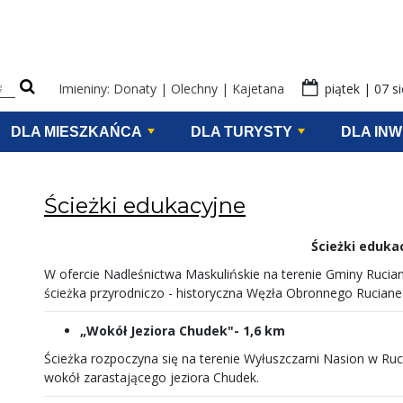
eści na stronie
Imieniny: Donaty | Olechny | Kajetana
piątek | 07 s
DLA MIESZKAŃCA
DLA TURYSTY
DLA IN
Ścieżki edukacyjne
Ścieżki eduka
W ofercie Nadleśnictwa Maskulińskie na terenie Gminy Ruciane
ścieżka przyrodniczo - historyczna Węzła Obronnego Ruciane
„Wokół Jeziora Chudek"- 1,6 km
Ścieżka rozpoczyna się na terenie Wyłuszczarni Nasion w Ruc
wokół zarastającego jeziora Chudek.