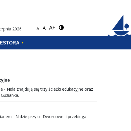
A+
A
-A
ierpnia 2026
WESTORA
cyjne
 - Nida znajdują się trzy ścieżki edukacyjne oraz
 Guzianka.
ianem - Nidzie przy ul. Dworcowej i przebiega