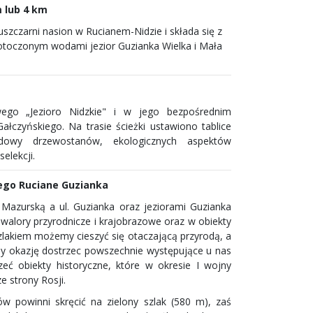
m lub 4 km
szczarni nasion w Rucianem-Nidzie i składa się z
e otoczonym wodami jezior Guzianka Wielka i Mała
wego „Jezioro Nidzkie" i w jego bezpośrednim
ałczyńskiego. Na trasie ścieżki ustawiono tablice
budowy drzewostanów, ekologicznych aspektów
elekcji.
nego Ruciane Guzianka
. Mazurską a ul. Guzianka oraz jeziorami Guzianka
 walory przyrodnicze i krajobrazowe oraz w obiekty
szlakiem możemy cieszyć się otaczającą przyrodą, a
y okazję dostrzec powszechnie występujące u nas
eć obiekty historyczne, które w okresie I wojny
 strony Rosji.
w powinni skręcić na zielony szlak (580 m), zaś