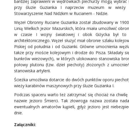
bardziej zaprawieni w wędrówkach piechurzy mogą wybrać s
przy śluzie Guzianka I naprzeciw muzeum w wieży 
Stowarzyszenie Nad Nidzkim w Rucianem - Nidzie.
Węzeł Obronny Ruciane Guzianka został zbudowany w 1900 ro
Linią Wielkich Jezior Mazurskich, która miała umożliwić obr
w czasie I wojny światowej i obok Giżycka był to 
architektonicznego. Węzeł służyć miał obronie szlaku kolej
Piskiej od południa i od Guzianki. Główne umocnienia węzł
także przy moście kolejowym i drodze do Pisza. Składały s
bunkrów wieżowych), w których ulokowano stanowiska bron
połowy plutonu (tzw. dzieł piechoty) złożonych z umocni
stanowiska artylerii.
Ścieżka umożliwia dotarcie do dwóch punktów oporu piechoty (d
wieży karabinów maszynowych przy śluzie Guzianka I.
Podczas spaceru warto też zatrzymać się chociaż na chwilę 
nazwie Jezioro Śmierci. Tak złowroga nazwa została nad
ewentualnych amatorów kąpieli, gdyż jezioro jest niebezp
dnie.
Załączniki: