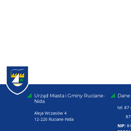
Urząd Miasta i Gminy Ruciane-
Dane
Nida
tel.
87 
Aleja Wczasów 4
87 4
12-220 Ruciane-Nida
NIP:
8