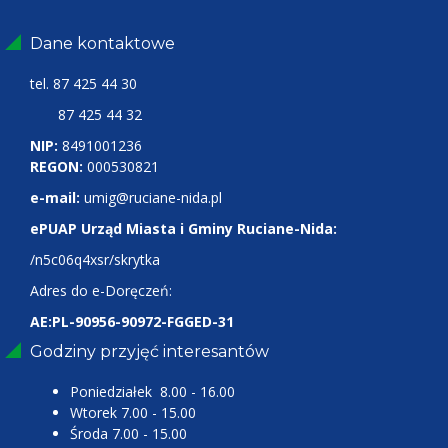
Dane kontaktowe
tel.
87 425 44 30
87 425 44 32
NIP:
8491001236
REGON:
000530821
e-mail:
umig@ruciane-nida.pl
ePUAP Urząd Miasta i Gminy Ruciane-Nida:
/n5c06q4xsr/skrytka
Adres do e-Doręczeń:
AE:PL-90956-90972-FGGED-31
Godziny przyjęć interesantów
Poniedziałek 8.00 - 16.00
Wtorek 7.00 - 15.00
Środa 7.00 - 15.00