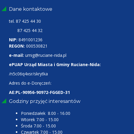
Dane kontaktowe
tel.
87 425 44 30
87 425 44 32
NIP:
8491001236
REGON:
000530821
e-mail:
umig@ruciane-nida.pl
ePUAP Urząd Miasta i Gminy Ruciane-Nida:
/n5c06q4xsr/skrytka
Adres do e-Doręczeń:
AE:PL-90956-90972-FGGED-31
Godziny przyjęć interesantów
Poniedziałek 8.00 - 16.00
Wtorek 7.00 - 15.00
Środa 7.00 - 15.00
Czwartek 7.00 - 15.00