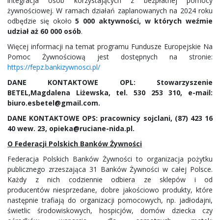
integracja osób korzystających z bezpłatnej pomocy
żywnościowej. W ramach działań zaplanowanych na 2024 roku
odbędzie się około
5 000 aktywności, w których weźmie
udział aż 60 000 osób
.
Więcej informacji na temat programu Fundusze Europejskie Na
Pomoc Żywnościową jest dostępnych na stronie:
https://fepz.bankizywnosci.pl/
DANE KONTAKTOWE OPL: Stowarzyszenie
BETEL,Magdalena Liżewska, tel. 530 253 310, e-mail:
biuro.esbetel@gmail.com.
DANE KONTAKTOWE OPS: pracownicy sojclani, (87) 423 16
40 wew. 23, opieka@ruciane-nida.pl.
O Federacji Polskich Banków Żywności
Federacja Polskich Banków Żywności to organizacja pożytku
publicznego zrzeszająca 31 Banków Żywności w całej Polsce.
Każdy z nich codziennie odbiera ze sklepów i od
producentów niesprzedane, dobre jakościowo produkty, które
następnie trafiają do organizacji pomocowych, np. jadłodajni,
świetlic środowiskowych, hospicjów, domów dziecka czy