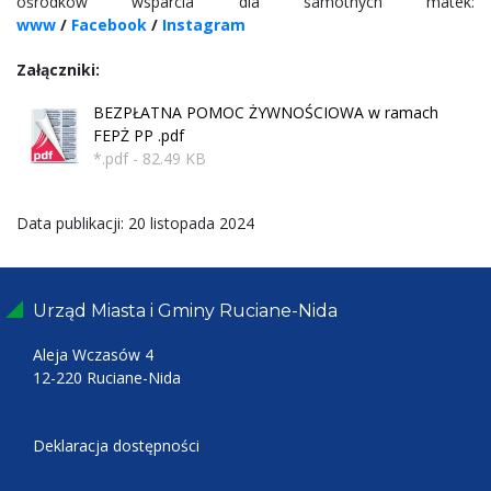
ośrodków wsparcia dla samotnych matek:
www
/
Facebook
/
Instagram
Załączniki:
BEZPŁATNA POMOC ŻYWNOŚCIOWA w ramach
FEPŻ PP .pdf
*.pdf - 82.49 KB
Data publikacji: 20 listopada 2024
Urząd Miasta i Gminy Ruciane-Nida
Aleja Wczasów 4
12-220 Ruciane-Nida
Deklaracja dostępności