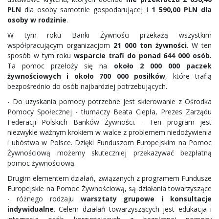
PLN
dla osoby samotnie gospodarującej i
1 590,00 PLN dla
osoby w rodzinie
.
W tym roku Banki Żywności przekażą wszystkim
współpracującym organizacjom
21 000 ton żywności
. W ten
sposób w tym roku
wsparcie trafi do ponad 644 000 osób.
Ta pomoc przełoży się na
około 2 000 000 paczek
żywnościowych i około 700 000 posiłków
, które trafią
bezpośrednio do osób najbardziej potrzebujących.
- Do uzyskania pomocy potrzebne jest skierowanie z Ośrodka
Pomocy Społecznej - tłumaczy Beata Ciepła, Prezes Zarządu
Federacji Polskich Banków Żywności. - Ten program jest
niezwykle ważnym krokiem w walce z problemem niedożywienia
i ubóstwa w Polsce. Dzięki Funduszom Europejskim na Pomoc
Żywnościową możemy skuteczniej przekazywać bezpłatną
pomoc żywnościową.
Drugim elementem działań, związanych z programem Fundusze
Europejskie na Pomoc Żywnościową, są działania towarzyszące
- różnego rodzaju
warsztaty grupowe i konsultacje
indywidualne
. Celem działań towarzyszących jest edukacja i