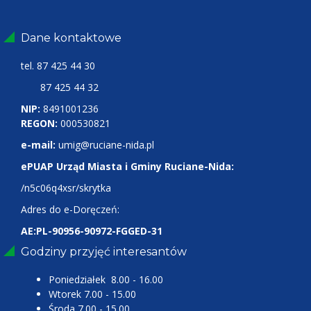
Dane kontaktowe
tel.
87 425 44 30
87 425 44 32
NIP:
8491001236
REGON:
000530821
e-mail:
umig@ruciane-nida.pl
ePUAP Urząd Miasta i Gminy Ruciane-Nida:
/n5c06q4xsr/skrytka
Adres do e-Doręczeń:
AE:PL-90956-90972-FGGED-31
Godziny przyjęć interesantów
Poniedziałek 8.00 - 16.00
Wtorek 7.00 - 15.00
Środa 7.00 - 15.00