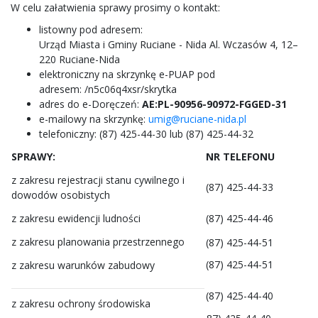
W celu załatwienia sprawy prosimy o kontakt:
listowny pod adresem:
Urząd Miasta i Gminy Ruciane - Nida Al. Wczasów 4, 12–
220 Ruciane-Nida
elektroniczny na skrzynkę e-PUAP pod
adresem: /n5c06q4xsr/skrytka
adres do e-Doręczeń:
AE:PL-90956-90972-FGGED-31
e-mailowy na skrzynkę:
umig@ruciane-nida.pl
telefoniczny: (87) 425-44-30 lub (87) 425-44-32
SPRAWY:
NR TELEFONU
z zakresu rejestracji stanu cywilnego i
(87) 425-44-33
dowodów osobistych
z zakresu ewidencji ludności
(87) 425-44-46
z zakresu planowania przestrzennego
(87) 425-44-51
(87) 425-44-51
z zakresu warunków zabudowy
(87) 425-44-40
z zakresu ochrony środowiska