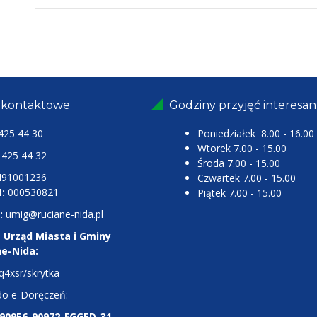
 kontaktowe
Godziny przyjęć interesa
425 44 30
Poniedziałek 8.00 - 16.00
Wtorek 7.00 - 15.00
25 44 32
Środa 7.00 - 15.00
491001236
Czwartek 7.00 - 15.00
:
000530821
Piątek 7.00 - 15.00
:
umig@ruciane-nida.pl
 Urząd Miasta i Gminy
ne-Nida:
q4xsr/skrytka
do e-Doręczeń:
-90956-90972-FGGED-31