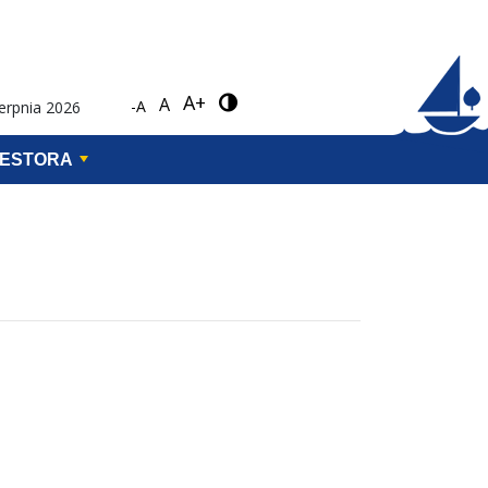
A+
A
-A
ierpnia 2026
WESTORA