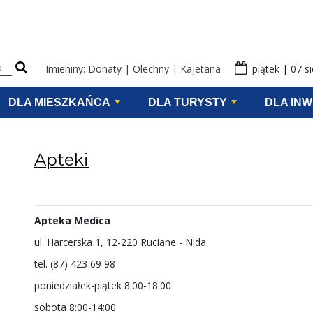
eści na stronie
Imieniny: Donaty | Olechny | Kajetana
piątek | 07 s
DLA MIESZKAŃCA
DLA TURYSTY
DLA IN
Apteki
Apteka Medica
ul. Harcerska 1, 12-220 Ruciane - Nida
tel. (87) 423 69 98
poniedziałek-piątek 8:00-18:00
sobota 8:00-14:00