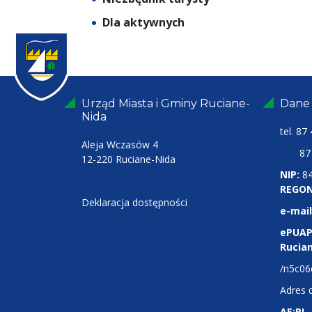
Dla aktywnych
Urząd Miasta i Gminy Ruciane-
Dane
Nida
tel.
87 
Aleja Wczasów 4
87 4
12-220 Ruciane-Nida
NIP:
8
REGON
Deklaracja dostępności
e-mail
ePUAP
Rucia
/n5c06
Adres 
AE:PL