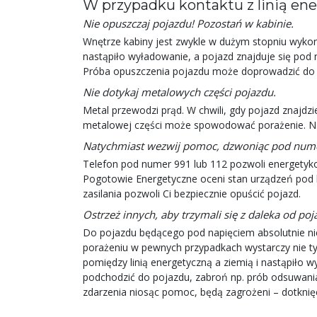
W przypadku kontaktu z linią ene
Nie opuszczaj pojazdu! Pozostań w kabinie.
Wnętrze kabiny jest zwykle w dużym stopniu wykona
nastąpiło wyładowanie, a pojazd znajduje się pod 
Próba opuszczenia pojazdu może doprowadzić do 
Nie dotykaj metalowych części pojazdu.
Metal przewodzi prąd. W chwili, gdy pojazd znajdzi
metalowej części może spowodować porażenie. Na
Natychmiast wezwij pomoc, dzwoniąc pod nume
Telefon pod numer 991 lub 112 pozwoli energetykom
Pogotowie Energetyczne oceni stan urządzeń pod 
zasilania pozwoli Ci bezpiecznie opuścić pojazd.
Ostrzeż innych, aby trzymali się z daleka od pojaz
Do pojazdu będącego pod napięciem absolutnie nie 
porażeniu w pewnych przypadkach wystarczy nie tyl
pomiędzy linią energetyczną a ziemią i nastąpiło 
podchodzić do pojazdu, zabroń np. prób odsuwania e
zdarzenia niosąc pomoc, będą zagrożeni – dotknię