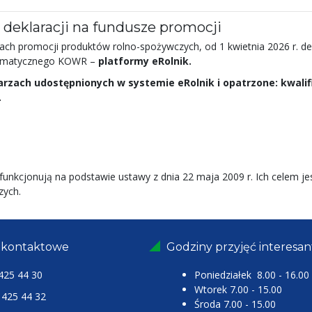
 deklaracji na fundusze promocji
ach promocji produktów rolno-spożywczych, od 1 kwietnia 2026 r. de
formatycznego KOWR –
platformy eRolnik.
arzach udostępnionych w systemie eRolnik i opatrzone: kwal
.
nkcjonują na podstawie ustawy z dnia 22 maja 2009 r. Ich celem jes
zych.
 kontaktowe
Godziny przyjęć interesa
425 44 30
Poniedziałek 8.00 - 16.00
Wtorek 7.00 - 15.00
25 44 32
Środa 7.00 - 15.00