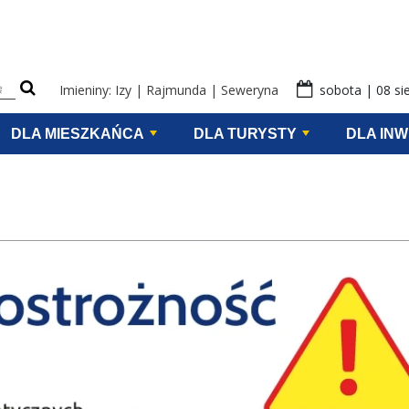
eści na stronie
Imieniny: Izy | Rajmunda | Seweryna
sobota | 08 si
DLA MIESZKAŃCA
DLA TURYSTY
DLA IN