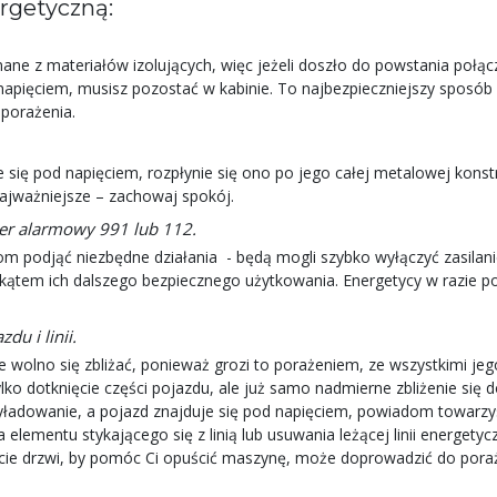
rgetyczną:
ne z materiałów izolujących, więc jeżeli doszło do powstania połącz
napięciem, musisz pozostać w kabinie. To najbezpieczniejszy sposób
porażenia.
e się pod napięciem, rozpłynie się ono po jego całej metalowej konst
jważniejsze – zachowaj spokój.
r alarmowy 991 lub 112.
 podjąć niezbędne działania - będą mogli szybko wyłączyć zasilanie 
kątem ich dalszego bezpiecznego użytkowania. Energetycy w razie p
du i linii.
wolno się zbliżać, ponieważ grozi to porażeniem, ze wszystkimi jego
ko dotknięcie części pojazdu, ale już samo nadmierne zbliżenie się d
wyładowanie, a pojazd znajduje się pod napięciem, powiadom towarzy
lementu stykającego się z linią lub usuwania leżącej linii energetyc
cie drzwi, by pomóc Ci opuścić maszynę, może doprowadzić do poraż