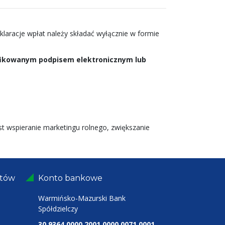
klaracje wpłat należy składać wyłącznie w formie
ifikowanym podpisem elektronicznym lub
t wspieranie marketingu rolnego, zwiększanie
ntów
Konto bankowe
Warmińsko-Mazurski Bank
Spółdzielczy
30 9364 0000 2001 0000 0071 0001