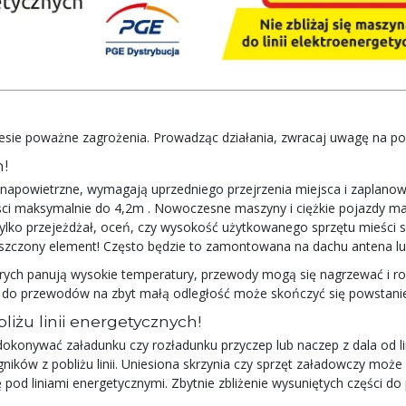
 niesie poważne zagrożenia. Prowadząc działania, zwracaj uwagę na po
h!
ie napowietrzne, wymagają uprzedniego przejrzenia miejsca i zaplano
i maksymalnie do 4,2m . Nowoczesne maszyny i ciężkie pojazdy mają
z tylko przejeżdżał, oceń, czy wysokość użytkowanego sprzętu mieści 
eszczony element! Często będzie to zamontowana na dachu antena l
rych panują wysokie temperatury, przewody mogą się nagrzewać i roz
ie do przewodów na zbyt małą odległość może skończyć się powstani
iżu linii energetycznych!
konywać załadunku czy rozładunku przyczep lub naczep z dala od lini
ików z pobliżu linii. Uniesiona skrzynia czy sprzęt załadowczy moż
pod liniami energetycznymi. Zbytnie zbliżenie wysuniętych części 