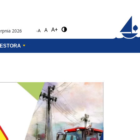
A+
A
-A
erpnia 2026
WESTORA