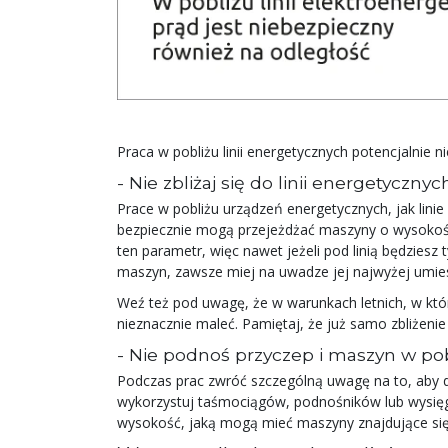
Praca w pobliżu linii energetycznych potencjalnie
- Nie zbliżaj się do linii energetycznyc
Prace w pobliżu urządzeń energetycznych, jak lin
bezpiecznie mogą przejeżdżać maszyny o wysokośc
ten parametr, więc nawet jeżeli pod linią będzies
maszyn, zawsze miej na uwadze jej najwyżej umi
Weź też pod uwagę, że w warunkach letnich, w któ
nieznacznie maleć. Pamiętaj, że już samo zbliżen
- Nie podnoś przyczep i maszyn w pobl
Podczas prac zwróć szczególną uwagę na to, aby do
wykorzystuj taśmociągów, podnośników lub wysięgn
wysokość, jaką mogą mieć maszyny znajdujące się 