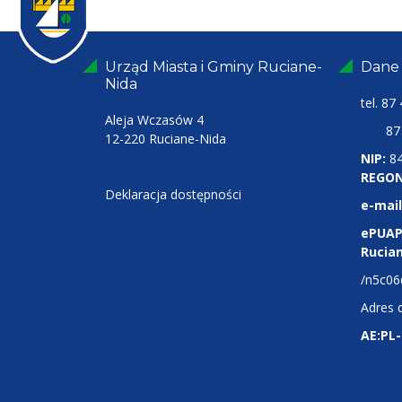
Urząd Miasta i Gminy Ruciane-
Dane
Nida
tel.
87 
Aleja Wczasów 4
87 4
12-220 Ruciane-Nida
NIP:
8
REGON
Deklaracja dostępności
e-mail
ePUAP
Rucia
/n5c06
Adres 
AE:PL