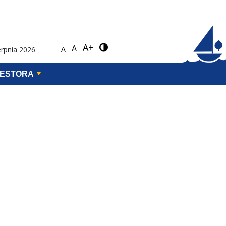
A+
A
-A
erpnia 2026
WESTORA