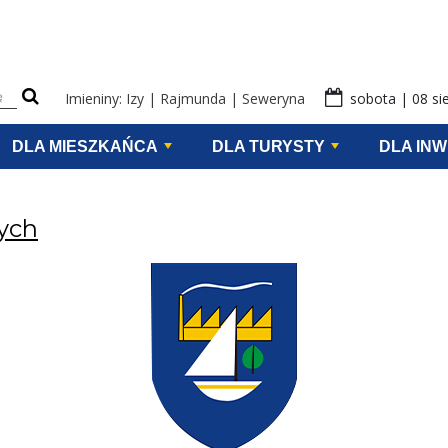
eści na stronie
Imieniny: Izy | Rajmunda | Seweryna
sobota | 08 si
DLA MIESZKAŃCA
DLA TURYSTY
DLA IN
ych