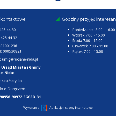
 kontaktowe
Godziny przyjęć interesa
425 44 30
Poniedziałek 8.00 - 16.00
Wtorek 7.00 - 15.00
25 44 32
Środa 7.00 - 15.00
491001236
Czwartek 7.00 - 15.00
:
000530821
Piątek 7.00 - 15.00
:
umig@ruciane-nida.pl
 Urząd Miasta i Gminy
ne-Nida:
q4xsr/skrytka
do e-Doręczeń:
-90956-90972-FGGED-31
Wykonanie
Aplikacje i strony internetowe