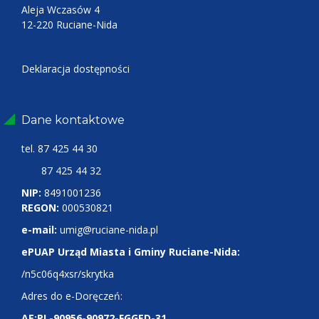
Aleja Wczasów 4
12-220 Ruciane-Nida
Deklaracja dostępności
Dane kontaktowe
tel.
87 425 44 30
87 425 44 32
NIP:
8491001236
REGON:
000530821
e-mail:
umig@ruciane-nida.pl
ePUAP Urząd Miasta i Gminy Ruciane-Nida:
/n5c06q4xsr/skrytka
Adres do e-Doręczeń:
AE:PL-90956-90972-FGGED-31