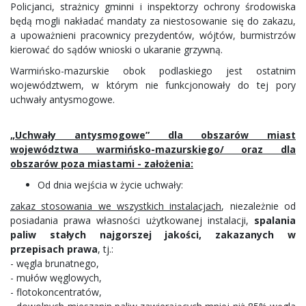
Policjanci, strażnicy gminni i inspektorzy ochrony środowiska
będą mogli nakładać mandaty za niestosowanie się do zakazu,
a upoważnieni pracownicy prezydentów, wójtów, burmistrzów
kierować do sądów wnioski o ukaranie grzywną.
Warmińsko-mazurskie obok podlaskiego jest ostatnim
województwem, w którym nie funkcjonowały do tej pory
uchwały antysmogowe.
„Uchwały antysmogowe” dla obszarów miast
województwa warmińsko-mazurskiego/ oraz dla
obszarów poza miastami - założenia:
Od dnia wejścia w życie uchwały:
zakaz stosowania we wszystkich instalacjach
, niezależnie od
posiadania prawa własności użytkowanej instalacji,
spalania
paliw stałych najgorszej jakości, zakazanych w
przepisach prawa
, tj.:
- węgla brunatnego,
- mułów węglowych,
- flotokoncentratów,