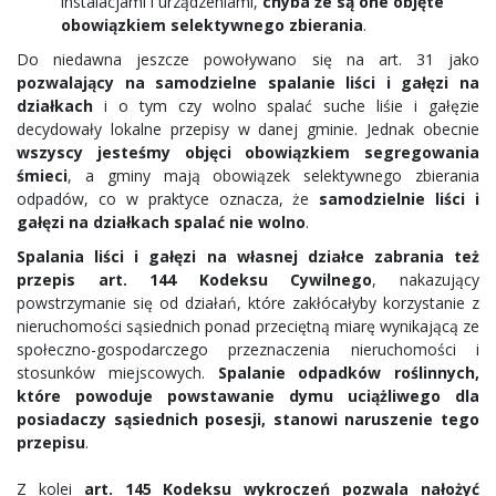
instalacjami i urządzeniami,
chyba że są one objęte
obowiązkiem selektywnego zbierania
.
Do niedawna jeszcze powoływano się na art. 31 jako
pozwalający na samodzielne spalanie liści i gałęzi na
działkach
i o tym czy wolno spalać suche liśie i gałęzie
decydowały lokalne przepisy w danej gminie. Jednak obecnie
wszyscy jesteśmy objęci obowiązkiem segregowania
śmieci
, a gminy mają obowiązek selektywnego zbierania
odpadów, co w praktyce oznacza, że
samodzielnie liści i
gałęzi na działkach spalać nie wolno
.
Spalania liści i gałęzi na własnej działce zabrania też
przepis art. 144 Kodeksu Cywilnego
, nakazujący
powstrzymanie się od działań, które zakłócałyby korzystanie z
nieruchomości sąsiednich ponad przeciętną miarę wynikającą ze
społeczno-gospodarczego przeznaczenia nieruchomości i
stosunków miejscowych.
Spalanie odpadków roślinnych,
które powoduje powstawanie dymu uciążliwego dla
posiadaczy sąsiednich posesji, stanowi naruszenie tego
przepisu
.
Z kolei
art. 145 Kodeksu wykroczeń pozwala nałożyć