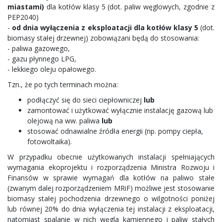
miastami)
dla kotłów klasy 5 (dot. paliw węglowych, zgodnie z
PEP2040)
-
od dnia wyłączenia z eksploatacji dla kotłów klasy 5
(dot.
biomasy stałej drzewnej) zobowiązani będą do stosowania:
- paliwa gazowego,
- gazu płynnego LPG,
- lekkiego oleju opałowego.
Tzn., że po tych terminach można:
podłączyć się do sieci ciepłowniczej
lub
zamontować i użytkować wyłącznie instalację gazową lub
olejową na ww. paliwa
lub
stosować odnawialne źródła energii (np. pompy ciepła,
fotowoltaika).
W przypadku obecnie użytkowanych instalacji spełniających
wymagania ekoprojektu i rozporządzenia Ministra Rozwoju i
Finansów w sprawie wymagań dla kotłów na paliwo stałe
(zwanym dalej rozporządzeniem MRiF) możliwe jest stosowanie
biomasy stałej pochodzenia drzewnego o wilgotności poniżej
lub równej 20% do dnia wyłączenia tej instalacji z eksploatacji,
natomiast spalanie w nich węgla kamiennego i paliw stałych