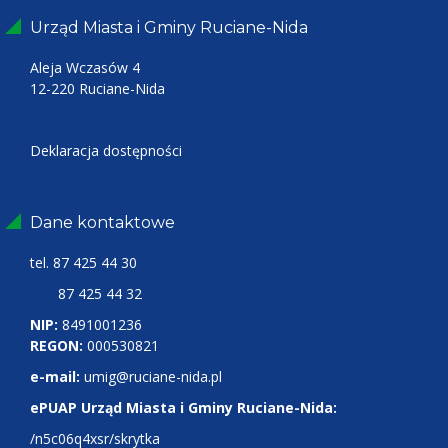
Urząd Miasta i Gminy Ruciane-Nida
Aleja Wczasów 4
12-220 Ruciane-Nida
Deklaracja dostępności
Dane kontaktowe
tel.
87 425 44 30
87 425 44 32
NIP:
8491001236
REGON:
000530821
e-mail:
umig@ruciane-nida.pl
ePUAP Urząd Miasta i Gminy Ruciane-Nida:
/n5c06q4xsr/skrytka