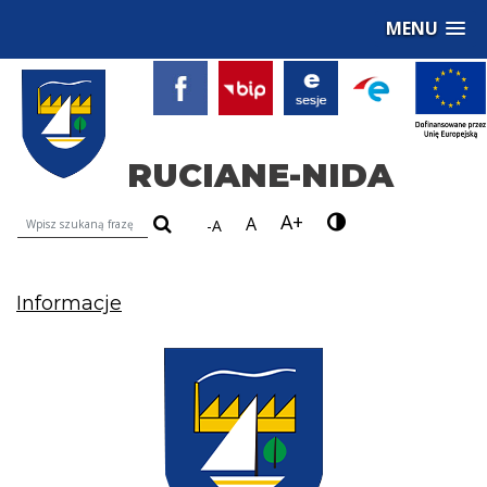
MENU
RUCIANE-NIDA
A+
Wyszukiwarka treści na stronie
A
-A
Informacje