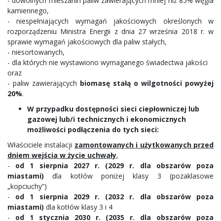
- dowolnych mieszanin paliw zawierających mniej niż 85% węgla
kamiennego,
- niespełniających wymagań jakościowych określonych w
rozporządzeniu Ministra Energii z dnia 27 września 2018 r. w
sprawie wymagań jakościowych dla paliw stałych,
- niesortowanych,
- dla których nie wystawiono wymaganego świadectwa jakości
oraz
- paliw zawierających
biomasę stałą o wilgotności powyżej
20%
.
W przypadku dostępności sieci ciepłowniczej lub
gazowej lub/i technicznych i ekonomicznych
możliwości podłączenia do tych sieci:
Właściciele instalacji
zamontowanych i użytkowanych przed
dniem wejścia w życie uchwały
,
-
od 1 sierpnia 2027 r. (2029 r. dla obszarów poza
miastami)
dla kotłów poniżej klasy 3 (pozaklasowe
„kopciuchy”)
-
od 1 sierpnia 2029 r. (2032 r. dla obszarów poza
miastami)
dla kotłów klasy 3 i 4
-
od 1 stycznia 2030 r. (2035 r. dla obszarów poza