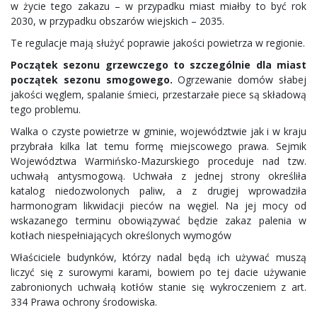
w życie tego zakazu – w przypadku miast miałby to być rok
2030, w przypadku obszarów wiejskich – 2035.
Te regulacje mają służyć poprawie jakości powietrza w regionie.
Początek sezonu grzewczego to szczególnie dla miast
początek sezonu smogowego.
Ogrzewanie domów słabej
jakości węglem, spalanie śmieci, przestarzałe piece są składową
tego problemu.
Walka o czyste powietrze w gminie, województwie jak i w kraju
przybrała kilka lat temu formę miejscowego prawa. Sejmik
Województwa Warmińsko-Mazurskiego proceduje nad tzw.
uchwałą antysmogową. Uchwała z jednej strony określiła
katalog niedozwolonych paliw, a z drugiej wprowadziła
harmonogram likwidacji pieców na węgiel. Na jej mocy od
wskazanego terminu obowiązywać będzie zakaz palenia w
kotłach niespełniających określonych wymogów
Właściciele budynków, którzy nadal będą ich używać muszą
liczyć się z surowymi karami, bowiem po tej dacie używanie
zabronionych uchwałą kotłów stanie się wykroczeniem z art.
334 Prawa ochrony środowiska.