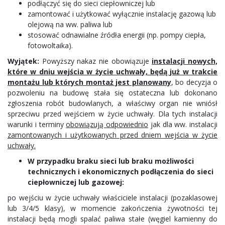
podłączyć się do sieci ciepłowniczej lub
zamontować i użytkować wyłącznie instalację gazową lub
olejową na ww. paliwa lub
stosować odnawialne źródła energii (np. pompy ciepła,
fotowoltaika).
Wyjątek:
Powyższy nakaz nie obowiązuje
instalacji nowych,
które w dniu wejścia w życie uchwały, będą już w trakcie
montażu lub których montaż jest planowany
, bo decyzja o
pozwoleniu na budowę stała się ostateczna lub dokonano
zgłoszenia robót budowlanych, a właściwy organ nie wniósł
sprzeciwu przed wejściem w życie uchwały. Dla tych instalacji
warunki i terminy
obowiązują odpowiednio
jak dla ww. instalacji
zamontowanych i użytkowanych przed dniem wejścia w życie
uchwały.
W przypadku braku sieci lub braku możliwości
technicznych i ekonomicznych podłączenia do sieci
ciepłowniczej lub gazowej:
po wejściu w życie uchwały właściciele instalacji (pozaklasowej
lub 3/4/5 klasy), w momencie zakończenia żywotności tej
instalacji będą mogli spalać paliwa stałe (węgiel kamienny do