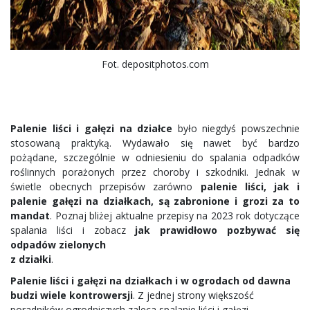
Fot. depositphotos.com
Palenie liści i gałęzi na działce
było niegdyś powszechnie
stosowaną praktyką. Wydawało się nawet być bardzo
pożądane, szczególnie w odniesieniu do spalania odpadków
roślinnych porażonych przez choroby i szkodniki. Jednak w
świetle obecnych przepisów zarówno
palenie liści, jak i
palenie gałęzi na działkach, są zabronione i grozi za to
mandat
. Poznaj bliżej aktualne przepisy na 2023 rok dotyczące
spalania liści i zobacz
jak prawidłowo pozbywać się
odpadów zielonych
z działki
.
Palenie liści i gałęzi na działkach i w ogrodach od dawna
budzi wiele kontrowersji
. Z jednej strony większość
poradników ogrodniczych zaleca spalanie liści i gałęzi