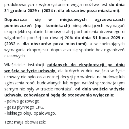
produkowanych z wykorzystaniem węgla możliwe jest
do dnia
31 grudnia 2029 r. (2034 r. dla obszarów poza miastami).
Dopuszcza się w miejscowych ogrzewaczach
pomieszczeń (np. kominkach)
niespełniających wymagań
ekoprojektu spalanie biomasy stałej pochodzenia drzewnego o
wilgotności poniżej lub równej 20%
do dnia 31 lipca 2029 r.
(2032 r. dla obszarów poza miastami)
, a w spełniających
wymagania ekoprojektu dopuszcza się spalanie bez ograniczeń
czasowych.
Właściciele instalacji
oddanych do eksploatacji po dniu
wejścia w życie uchwały,
dla których w dniu wejścia w życie
uchwały nie było ostatecznej decyzji pozwolenia na budowę lub
zgłoszenia robót budowlanych lub organ wniósł sprzeciw (a tym
samym nie były w trakcie montażu),
od dnia wejścia w życie
uchwały, zobowiązani będą do stosowania wyłącznie
:
- paliwa gazowego,
- gazu płynnego LPG,
- lekkiego oleju opałowego.
Tzn.: mają obowiązek: