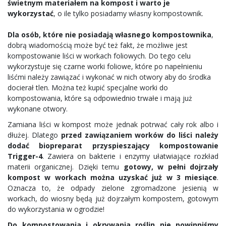
świetnym materiałem na kompost i warto je
wykorzystać
, o ile tylko posiadamy własny kompostownik.
Dla osób, które nie posiadają własnego kompostownika
,
dobrą wiadomością może być też fakt, że możliwe jest
kompostowanie liści w workach foliowych. Do tego celu
wykorzystuje się czarne worki foliowe, które po napełnieniu
liśćmi należy zawiązać i wykonać w nich otwory aby do środka
docierał tlen. Można też kupić specjalne worki do
kompostowania, które są odpowiednio trwałe i mają już
wykonane otwory.
Zamiana liści w kompost może jednak potrwać cały rok albo i
dłużej. Dlatego
przed zawiązaniem worków do liści należy
dodać biopreparat przyspieszający kompostowanie
Trigger-4
. Zawiera on bakterie i enzymy ułatwiające rozkład
materii organicznej. Dzięki temu
gotowy, w pełni dojrzały
kompost w workach można uzyskać już w 3 miesiące
.
Oznacza to, że odpady zielone zgromadzone jesienią w
workach, do wiosny będą już dojrzałym kompostem, gotowym
do wykorzystania w ogrodzie!
Do kompostowania i okrywania roślin nie powinniśmy