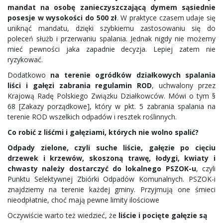
mandat na osobę zanieczyszczającą dymem sąsiednie
posesje w wysokości do 500 zł
. W praktyce czasem udaje się
uniknąć mandatu, dzięki szybkiemu zastosowaniu się do
poleceń służb i przerwaniu spalania. Jednak nigdy nie możemy
mieć pewności jaka zapadnie decyzja. Lepiej zatem nie
ryzykować.
Dodatkowo
na terenie ogródków działkowych spalania
liści i gałęzi zabrania regulamin ROD
, uchwalony przez
Krajową Radę Polskiego Związku Działkowców. Mówi o tym §
68 [Zakazy porządkowe], który w pkt. 5 zabrania spalania na
terenie ROD wszelkich odpadów i resztek roślinnych.
Co robić z liśćmi i gałęziami, których nie wolno spalić?
Odpady zielone, czyli suche liście, gałęzie po cięciu
drzewek i krzewów, skoszoną trawę, łodygi, kwiaty i
chwasty należy dostarczyć do lokalnego PSZOK-u
, czyli
Punktu Selektywnej Zbiórki Odpadów Komunalnych. PSZOK-i
znajdziemy na terenie każdej gminy. Przyjmują one śmieci
nieodpłatnie, choć mają pewne limity ilościowe
Oczywiście warto też wiedzieć, że
liście i pocięte gałęzie są