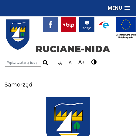
MENU
RUCIANE-NIDA
A+
Wyszukiwarka treści na stronie
A
-A
Samorząd