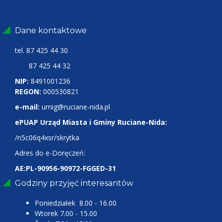
Dane kontaktowe
tel.
87 425 44 30
87 425 44 32
NIP:
8491001236
REGON:
000530821
e-mail:
umig@ruciane-nida.pl
ePUAP Urząd Miasta i Gminy Ruciane-Nida:
/n5c06q4xsr/skrytka
Adres do e-Doręczeń:
AE:PL-90956-90972-FGGED-31
Godziny przyjęć interesantów
Poniedziałek 8.00 - 16.00
Wtorek 7.00 - 15.00