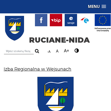
MENU
RUCIANE-NIDA
A+
Wyszukiwarka treści na stronie
A
-A
Izba Regionalna w Wejsunach