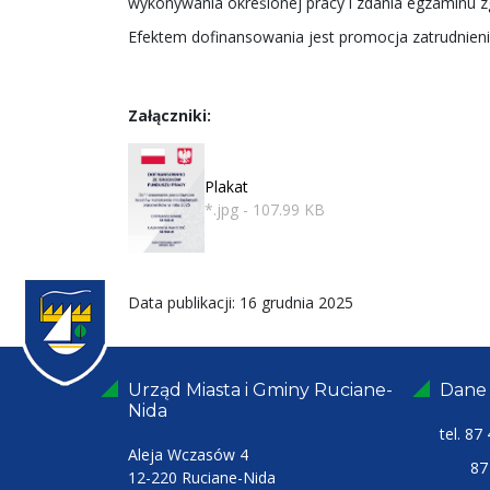
wykonywania określonej pracy i zdania egzaminu z
Efektem dofinansowania jest promocja zatrudnien
Załączniki:
Plakat
*.jpg - 107.99 KB
Data publikacji: 16 grudnia 2025
Urząd Miasta i Gminy Ruciane-
Dane
Nida
tel.
87 
Aleja Wczasów 4
87 4
12-220 Ruciane-Nida