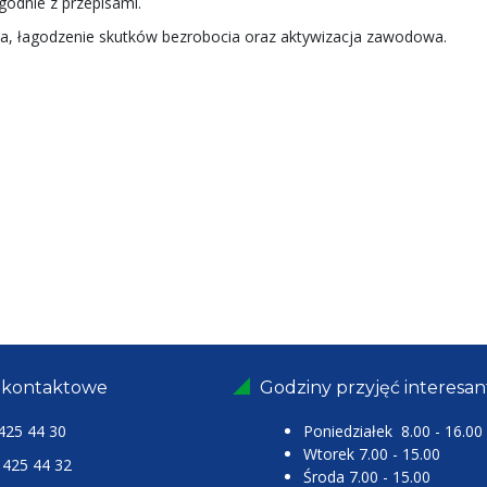
godnie z przepisami.
ia, łagodzenie skutków bezrobocia oraz aktywizacja zawodowa.
 kontaktowe
Godziny przyjęć interesa
425 44 30
Poniedziałek 8.00 - 16.00
Wtorek 7.00 - 15.00
25 44 32
Środa 7.00 - 15.00