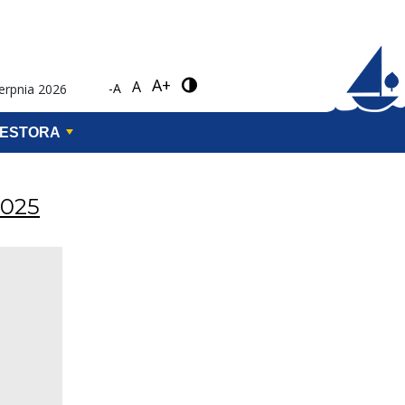
A+
A
-A
ierpnia 2026
WESTORA
2025