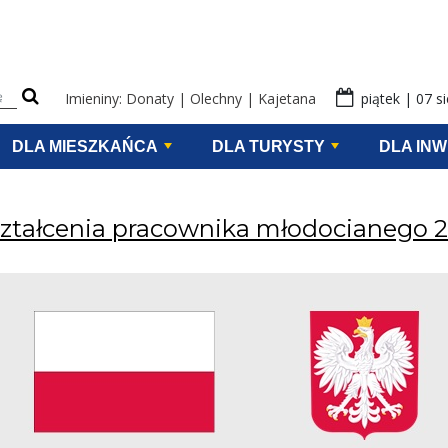
eści na stronie
Imieniny: Donaty | Olechny | Kajetana
piątek | 07 s
DLA MIESZKAŃCA
DLA TURYSTY
DLA IN
ztałcenia pracownika młodocianego 