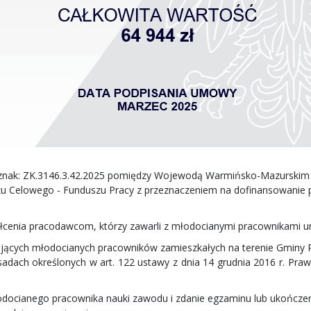
 znak: ZK.3146.3.42.2025 pomiędzy Wojewodą Warmińsko-Mazurskim 
u Celowego - Funduszu Pracy z przeznaczeniem na dofinansowanie
tałcenia pracodawcom, którzy zawarli z młodocianymi pracownikami
ających młodocianych pracowników zamieszkałych na terenie Gminy 
dach określonych w art. 122 ustawy z dnia 14 grudnia 2016 r. Prawo 
młodocianego pracownika nauki zawodu i zdanie egzaminu lub ukończ