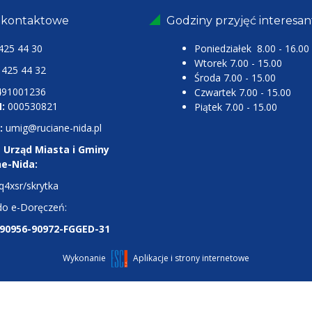
 kontaktowe
Godziny przyjęć interesa
425 44 30
Poniedziałek 8.00 - 16.00
Wtorek 7.00 - 15.00
25 44 32
Środa 7.00 - 15.00
491001236
Czwartek 7.00 - 15.00
:
000530821
Piątek 7.00 - 15.00
:
umig@ruciane-nida.pl
 Urząd Miasta i Gminy
ne-Nida:
q4xsr/skrytka
do e-Doręczeń:
-90956-90972-FGGED-31
Wykonanie
Aplikacje i strony internetowe