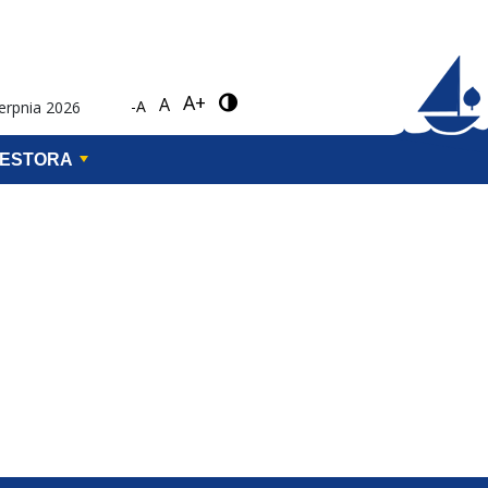
A+
A
-A
ierpnia 2026
WESTORA