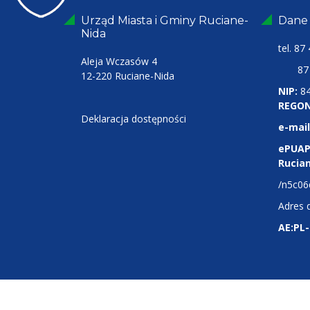
Urząd Miasta i Gminy Ruciane-
Dane
Nida
tel.
87 
Aleja Wczasów 4
87 4
12-220 Ruciane-Nida
NIP:
8
REGON
Deklaracja dostępności
e-mail
ePUAP
Rucia
/n5c06
Adres 
AE:PL