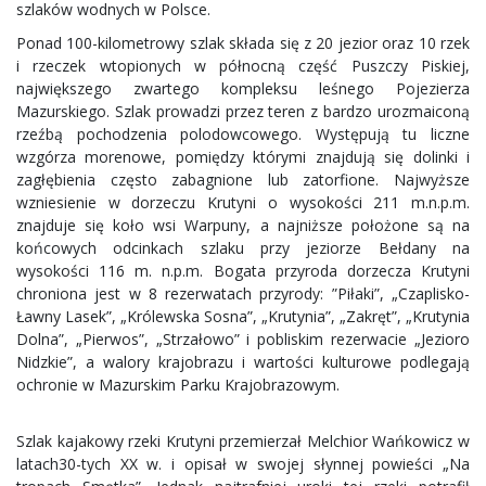
szlaków wodnych w Polsce.
Ponad 100-kilometrowy szlak składa się z 20 jezior oraz 10 rzek
i rzeczek wtopionych w północną część Puszczy Piskiej,
największego zwartego kompleksu leśnego Pojezierza
Mazurskiego. Szlak prowadzi przez teren z bardzo urozmaiconą
rzeźbą pochodzenia polodowcowego. Występują tu liczne
wzgórza morenowe, pomiędzy którymi znajdują się dolinki i
zagłębienia często zabagnione lub zatorfione. Najwyższe
wzniesienie w dorzeczu Krutyni o wysokości 211 m.n.p.m.
znajduje się koło wsi Warpuny, a najniższe położone są na
końcowych odcinkach szlaku przy jeziorze Bełdany na
wysokości 116 m. n.p.m. Bogata przyroda dorzecza Krutyni
chroniona jest w 8 rezerwatach przyrody: ”Piłaki”, „Czaplisko-
Ławny Lasek”, „Królewska Sosna”, „Krutynia”, „Zakręt”, „Krutynia
Dolna”, „Pierwos”, „Strzałowo” i pobliskim rezerwacie „Jezioro
Nidzkie”, a walory krajobrazu i wartości kulturowe podlegają
ochronie w Mazurskim Parku Krajobrazowym.
Szlak kajakowy rzeki Krutyni przemierzał Melchior Wańkowicz w
latach30-tych XX w. i opisał w swojej słynnej powieści „Na