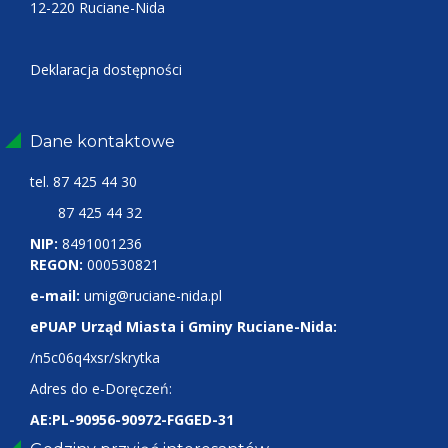
12-220 Ruciane-Nida
Deklaracja dostępności
Dane kontaktowe
tel.
87 425 44 30
87 425 44 32
NIP:
8491001236
REGON:
000530821
e-mail:
umig@ruciane-nida.pl
ePUAP Urząd Miasta i Gminy Ruciane-Nida:
/n5c06q4xsr/skrytka
Adres do e-Doręczeń:
AE:PL-90956-90972-FGGED-31