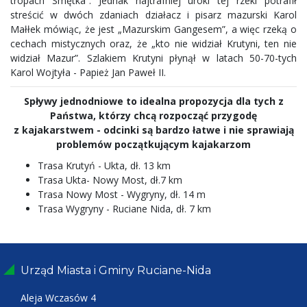
tropach Smętka”. Jednak najtrafniej uroki tej rzeki potrafił
streścić w dwóch zdaniach działacz i pisarz mazurski Karol
Małłek mówiąc, że jest „Mazurskim Gangesem”, a więc rzeką o
cechach mistycznych oraz, że „kto nie widział Krutyni, ten nie
widział Mazur”. Szlakiem Krutyni płynął w latach 50-70-tych
Karol Wojtyła - Papież Jan Paweł II.
Spływy jednodniowe to idealna propozycja dla tych z
Państwa, którzy chcą rozpocząć przygodę
z kajakarstwem - odcinki są bardzo łatwe i nie sprawiają
problemów początkującym kajakarzom
Trasa Krutyń - Ukta, dł. 13 km
Trasa Ukta- Nowy Most, dł.7 km
Trasa Nowy Most - Wygryny, dł. 14 m
Trasa Wygryny - Ruciane Nida, dł. 7 km
Urząd Miasta i Gminy Ruciane-Nida
Aleja Wczasów 4