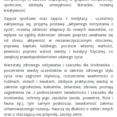
społeczne, zdobędą umiejętności literackie, rozwiną
kreatywność.
Zajęcia sportowe oraz zajęcia z medytacji - uczestnicy
zaktywizują się, przyjmą postawę ,,aktywnego korzystania z
życia”, rozwiną zdolność adaptacji do nowych warunków, co
wpłynie na ogólny dobrostan: zdrowie (poprzez uwalnianie się
od stresu, aktywność w niezanieczyszczonym otoczeniu,
poprawę kapitału ludzkiego, poczucie własnej wartości,
pewności poprzez wzrost wiedzy i kondycji fizycznej, co
zwiększy prawdopodobieństwo udanego życia.
Warsztaty zdrowego odżywiania i szacunku dla środowiska -
poszerzenie wiedzy uczestników w zakresie zdrowego stylu
życia oraz zagrożeń otyłością, rozszerzenie wiadomości o
roślinach, ziołach i kwiatach, zdobycie praktycznej wiedzy w
zakresie ogrodnictwa, kulinariów, zielarstwa, zdrowia, poznają
zagadnienia zw. z podnoszeniem świadomości i szacunku dla
środowiska, ochrony jego zasobów (woda, powietrze, flora i
fauna itp.), tym samym podnosząc świadomość zakresu
zrównoważonego rozwoju. Nauczą się dbałości o siebie i innych
oraz o otaczającą nas przyrodę, zasoby ziemi.