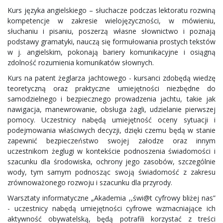
Kurs języka angielskiego – słuchacze podczas lektoratu rozwiną
kompetencje w zakresie wielojęzyczności, w mówieniu,
słuchaniu i pisaniu, poszerzą własne słownictwo i poznają
podstawy gramatyki, nauczą się formułowania prostych tekstów
w j. angielskim, pokonają bariery komunikacyjne i osiągną
zdolność rozumienia komunikatów słownych.
Kurs na patent żeglarza jachtowego - kursanci zdobędą wiedzę
teoretyczną oraz praktyczne umiejętności niezbędne do
samodzielnego i bezpiecznego prowadzenia jachtu, takie jak
nawigacja, manewrowanie, obsługa żagli, udzielanie pierwszej
pomocy. Uczestnicy nabędą umiejętność oceny sytuacji i
podejmowania właściwych decyzji, dzięki czemu będą w stanie
zapewnić bezpieczeństwo swojej załodze oraz innym
uczestnikom żeglugi w kontekście podnoszenia świadomości i
szacunku dla środowiska, ochrony jego zasobów, szczególnie
wody, tym samym podnosząc swoją świadomość z zakresu
zrównoważonego rozwoju i szacunku dla przyrody.
Warsztaty informatyczne „Akademia ,,świ@t cyfrowy bliżej nas”
- uczestnicy nabędą umiejętności cyfrowe wzmacniające ich
aktywność obywatelską, będą potrafili korzystać z treści