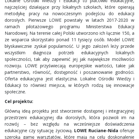
Lokalne Ośrodki Wiedzy i Edukacji to placówki edukacyjne,
najczęściej działające przy lokalnych szkołach, które opierają
metodykę pracy na nowoczesnym podejściu do edukacji
dorosłych. Pierwsze LOWE powstały w latach 2017-2020 w
ramach pilotażowego programu Ministerstwa Edukacji
Narodowej. Na terenie całej Polski utworzono ich łącznie 150, a
ze wsparcia skorzystało ponad 11 tysięcy osób. Model LOWE
błyskawicznie zyskał popularność. U jego założeń leży przede
wszystkim diagnoza potrzeb edukacyjnych lokalnych
społeczności, tak aby zapewnić jej jak największe możliwości
rozwoju. LOWE przyświecają europejskie wartości, takie jak
partnerstwo, równość, dostępność i poszanowanie godności.
Oferta edukacyjna jest elastyczna. Lokalne Ośrodki Wiedzy i
Edukacji to również miejsca, w których rodzą się innowacje
społeczne.
Cel projektu:
Główną ideą projektu jest stworzenie dostępnej i integracyjnej
przestrzeni edukacyjnej dla dorosłych, która pozwoli im na
rozwój – bez względu na wcześniejsze doświadczenia
edukacyjne czy sytuację życiową.
LOWE Ruciane-Nida
oferuje
szeroką gamę warsztatów, które mają na celu doskonalenie