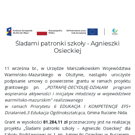
Śladami patronki szkoły - Agnieszki
Osieckiej
11 września br., w Urzędzie Marszałkowskim Województwa
Warmińsko-Mazurskiego w Olsztynie, nastąpiło uroczyste
podpisanie umowy o powierzenie grantu
w ramach projektu
grantowego pn.
„POTRAFIĘ-DECYDUJĘ-DZIAŁAM program
wspierania aktywności i inicjatyw młodzieży w województwie
warmińsko-mazurskim"
realizowanego
w ramach Priorytetu 6 EDUKACJA I KOMPETENCJE EFS+
Działanie6.3 Edukacja Ogólnokształcąca,
Gmina Ruciane-Nida.
Grant w wysokości
81.284,11
zł
przeznaczony jest na realizację
projektu „Śladami patronki szkoły – Agnieszki Osieckiej” dla
Szkoły Podstawowej nr 1 im. Agnieszki Osieckiej w Rucianem-