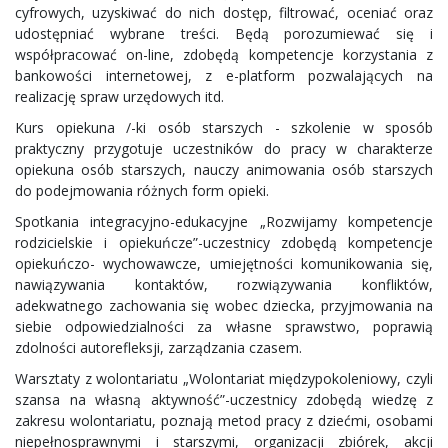
cyfrowych, uzyskiwać do nich dostęp, filtrować, oceniać oraz
udostępniać wybrane treści. Będą porozumiewać się i
współpracować on-line, zdobędą kompetencje korzystania z
bankowości internetowej, z e-platform pozwalających na
realizację spraw urzędowych itd.
Kurs opiekuna /-ki osób starszych - szkolenie w sposób
praktyczny przygotuje uczestników do pracy w charakterze
opiekuna osób starszych, nauczy animowania osób starszych
do podejmowania różnych form opieki.
Spotkania integracyjno-edukacyjne „Rozwijamy kompetencje
rodzicielskie i opiekuńcze”-uczestnicy zdobędą kompetencje
opiekuńczo- wychowawcze, umiejętności komunikowania się,
nawiązywania kontaktów, rozwiązywania konfliktów,
adekwatnego zachowania się wobec dziecka, przyjmowania na
siebie odpowiedzialności za własne sprawstwo, poprawią
zdolności autorefleksji, zarządzania czasem.
Warsztaty z wolontariatu „Wolontariat międzypokoleniowy, czyli
szansa na własną aktywność”-uczestnicy zdobędą wiedzę z
zakresu wolontariatu, poznają metod pracy z dziećmi, osobami
niepełnosprawnymi i starszymi, organizacji zbiórek, akcji