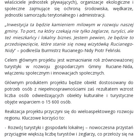
właściciele jednostek pływających), organizacje ekologiczne i
społeczne zajmujące się ochroną środowiska, wędkarze,
jednostki samorządu terytorialnego i administracji.
„
Inwestycja ta będzie kamieniem milowym w rozwoju naszej
gminy. To port, na który czekają nie tylko żeglarze, turyści, ale
też mieszkańcy i lokalny biznes. Jestem pewien, że będzie to
przedsięwzięcie, które stanie się nową wizytówką Rucianego-
Nidy
” – podkreśla Burmistrz Rucianego-Nidy Piotr Feliński.
Celem głównym projektu jest wzmacnianie roli zrównoważonej
turystyki w rozwoju gospodarczym Gminy Ruciane-Nida,
włączeniu społecznym i innowacjach społecznych.
Głównym produktem projektu będzie obiekt dostosowany do
potrzeb osób z niepełnosprawnościami zaś rezultatem wzrost
liczba osób odwiedzających obiekty kulturalne i turystyczne
objęte wsparciem o 15 600 osób.
Realizacja projektu przyczyni się do wieloaspektowego rozwoju
regionu. Kluczowe korzyści to:
- Rozwój turystyki i gospodarki lokalnej – nowoczesna przystań
przyciągnie większą liczbę turystów i żeglarzy, co przełoży się na