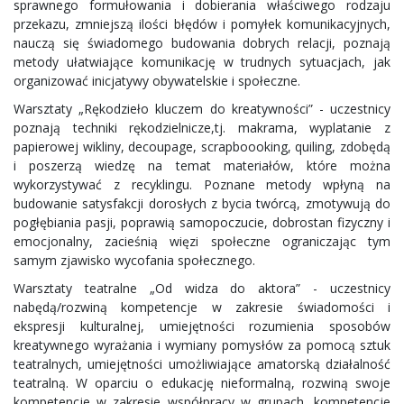
sprawnego formułowania i dobierania właściwego rodzaju
przekazu, zmniejszą ilości błędów i pomyłek komunikacyjnych,
nauczą się świadomego budowania dobrych relacji, poznają
metody ułatwiające komunikację w trudnych sytuacjach, jak
organizować inicjatywy obywatelskie i społeczne.
Warsztaty „Rękodzieło kluczem do kreatywności” - uczestnicy
poznają techniki rękodzielnicze,tj. makrama, wyplatanie z
papierowej wikliny, decoupage, scrapboooking, quiling, zdobędą
i poszerzą wiedzę na temat materiałów, które można
wykorzystywać z recyklingu. Poznane metody wpłyną na
budowanie satysfakcji dorosłych z bycia twórcą, zmotywują do
pogłębiania pasji, poprawią samopoczucie, dobrostan fizyczny i
emocjonalny, zacieśnią więzi społeczne ograniczając tym
samym zjawisko wycofania społecznego.
Warsztaty teatralne „Od widza do aktora” - uczestnicy
nabędą/rozwiną kompetencje w zakresie świadomości i
ekspresji kulturalnej, umiejętności rozumienia sposobów
kreatywnego wyrażania i wymiany pomysłów za pomocą sztuk
teatralnych, umiejętności umożliwiające amatorską działalność
teatralną. W oparciu o edukację nieformalną, rozwiną swoje
kompetencje w zakresie współpracy w grupach, kompetencje