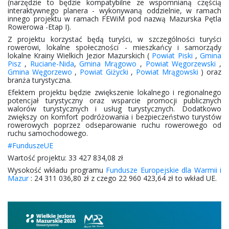
(narzędzie to będzie kompatybilne ze wspomnianą częścią
interaktywnego planera - wykonywaną oddzielnie, w ramach
innego projektu w ramach FEWiM pod nazwą Mazurska Pętla
Rowerowa -Etap I).
Z projektu korzystać będą turyści, w szczególności turyści
rowerowi, lokalne społeczności - mieszkańcy i samorządy
lokalne Krainy Wielkich Jezior Mazurskich (
Powiat Piski
,
Gmina
Pisz
,
Ruciane-Nida
,
Gmina Mrągowo
,
Powiat Węgorzewski
,
Gmina Węgorzewo
,
Powiat Giżycki
,
Powiat Mrągowski
) oraz
branża turystyczna.
Efektem projektu będzie zwiększenie lokalnego i regionalnego
potencjał turystyczny oraz wsparcie promocji publicznych
walorów turystycznych i usług turystycznych. Dodatkowo
zwiększy on komfort podróżowania i bezpieczeństwo turystów
rowerowych poprzez odseparowanie ruchu rowerowego od
ruchu samochodowego.
#FunduszeUE
Wartość projektu: 33 427 834,08 zł
Wysokość wkładu programu
Fundusze Europejskie dla Warmii i
Mazur
: 24 311 036,80 zł z czego 22 960 423,64 zł to wkład UE.