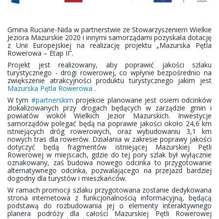
Gmina Ruciane-Nida w partnerstwie ze Stowarzyszeniem Wielkie
Jeziora Mazurskie 2020 i innymi samorządami pozyskała dotację
z Unii Europejskiej na realizację projektu „Mazurska Pętla
Rowerowa – Etap II”.
Projekt jest realizowany, aby poprawić jakości szlaku
turystycznego - drogi rowerowej, co wpłynie bezpośrednio na
zwiększenie atrakcyjności produktu turystycznego jakim jest
Mazurska Pętla Rowerowa
.
W tym
#partnerskim
projekcie planowane jest osiem odcinków
zlokalizowanych przy drogach będących w zarządzie gmin i
powiatów wokół Wielkich Jezior Mazurskich. Inwestycje
samorządów polegać będą na poprawie jakości około 24,6 km
istniejących dróg rowerowych, oraz wybudowaniu 3,1 km
nowych tras dla rowerów. Działania w zakresie poprawy jakości
dotyczyć będą fragmentów istniejącej Mazurskiej Pętli
Rowerowej w miejscach, gdzie do tej pory szlak był wyłącznie
oznakowany, zaś budowa nowego odcinka to przygotowanie
alternatywnego odcinka, pozwalającego na przejazd bardziej
dogodny dla turystów i mieszkańców.
W ramach promocji szlaku przygotowana zostanie dedykowana
strona internetowa z funkcjonalnością informacyjną, będącą
podstawą do rozbudowania jej o elementy interaktywnego
planera podróży dla całości Mazurskiej Pętli Rowerowej