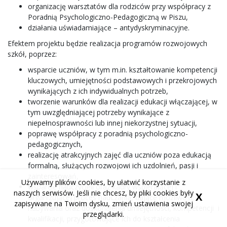
organizację warsztatów dla rodziców przy współpracy z
Poradnią Psychologiczno-Pedagogiczną w Piszu,
działania uświadamiające – antydyskryminacyjne.
Efektem projektu będzie realizacja programów rozwojowych
szkół, poprzez:
wsparcie uczniów, w tym m.in. kształtowanie kompetencji
kluczowych, umiejętności podstawowych i przekrojowych
wynikających z ich indywidualnych potrzeb,
tworzenie warunków dla realizacji edukacji włączającej, w
tym uwzględniającej potrzeby wynikające z
niepełnosprawności lub innej niekorzystnej sytuacji,
poprawę współpracy z poradnią psychologiczno-
pedagogicznych,
realizację atrakcyjnych zajęć dla uczniów poza edukacją
formalną, służących rozwojowi ich uzdolnień, pasji i
zainteresowań,
Używamy plików cookies, by ułatwić korzystanie z
wsparcie nauczycieli oraz kadry wspierającej i
naszych serwisów. Jeśli nie chcesz, by pliki cookies były
X
organizującej proces nauczania, dające możliwość
zapisywane na Twoim dysku, zmień ustawienia swojej
nabywania oraz doskonalenia umiejętności, kompetencji i
przeglądarki.
kwalifikacji, przygotowujące ich do kształcenia