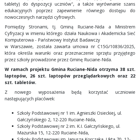
tablety) do dyspozycji uczniów", a także wyrównanie szans
edukacyjnych poprzez zapewnienie równego dostępu do
nowoczesnych narzędzi cyfrowych.
Pomiędzy Stronami, tj. Gminą Ruciane-Nida a Ministrem
Cyfryzacji w imieniu którego działa Naukowa i Akademicka Sieć
Komputerowa - Państwowy Instytut Badawczy
w Warszawie, została zawarta umowa nr C15G/10836/2025,
która określa warunki oraz przeznaczenie sprzętu przyjętego
przez szkoły prowadzone przez Gminę Ruciane-Nida.
W ramach projektu Gmina Ruciane-Nida otrzyma 38 szt.
laptopów, 26 szt. laptopów przeglądarkowych oraz 22
szt. tabletów.
Z nowego wyposażenia będą korzystać uczniowie
następujących placówek:
Szkoły Podstawowej nr 1 im. Agnieszki Osieckiej, ul.
Gałczyńskiego 2, 12-220 Ruciane-Nida,
Szkoły Podstawowej nr 2 im. K.I. Gałczyńskiego, ul.
Mazurska 15, 12-220 Ruciane-Nida,
Szkoły Podstawowej im. Janusza Korczaka, Ukta 70, 12-